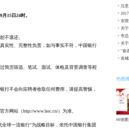
注意
20
月15日24时。
东营
关于
市总
恕不退还。
关于
实性、完整性负责，如与事实不符，中国银行
"奋
东城
车场
简历筛选、笔试、面试、体检及背景调查等程
热图
行不会向应聘者收取任何费用，请提高警惕，
ttp://www.boc.cn/）为准。
66张
全球一流银行”为战略目标，依托中国银行集团