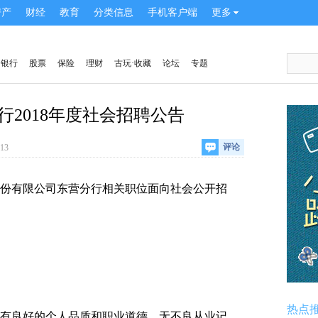
房产
财经
教育
分类信息
手机客户端
更多
银行
股票
保险
理财
古玩·收藏
论坛
专题
行2018年度社会招聘公告
评论
:13
有限公司东营分行相关职位面向社会公开招
热点
良好的个人品质和职业道德，无不良从业记