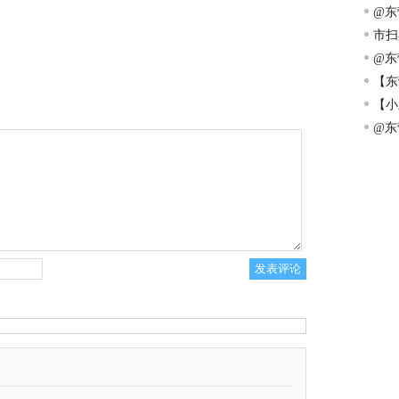
眸的
@东
市扫
@东
大学
【东
实
【小
@东