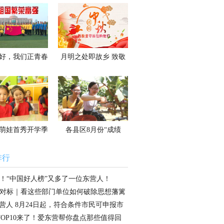
春天的故事
常回家看看
好，我们正青春
月明之处即故乡 致敬
坚守岗位的他们
萌娃首秀开学季
各县区8月份“成绩
单”请查收
排行
！“中国好人榜”又多了一位东营人！
对标｜看这些部门单位如何破除思想藩篱
头？
营人 8月24日起，符合条件市民可申报市
租房
TOP10来了！爱东营帮你盘点那些值得回