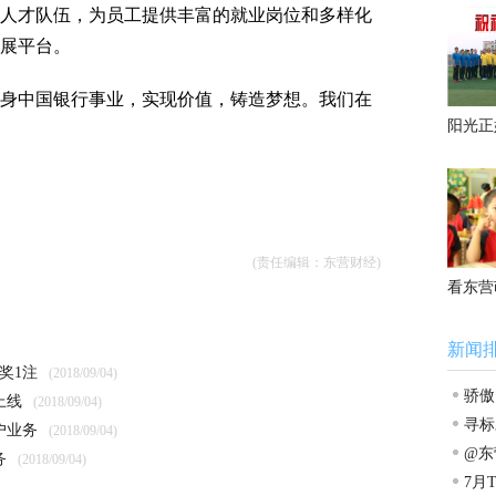
营
人才队伍，为员工提供丰富的就业岗位和多样化
展平台。
中国银行事业，实现价值，铸造梦想。我们在
阳光正
(责任编辑：东营财经)
看东营
新闻
奖1注
(2018/09/04)
骄傲
上线
(2018/09/04)
寻标
户业务
(2018/09/04)
立潮
@东
务
(2018/09/04)
直公
7月