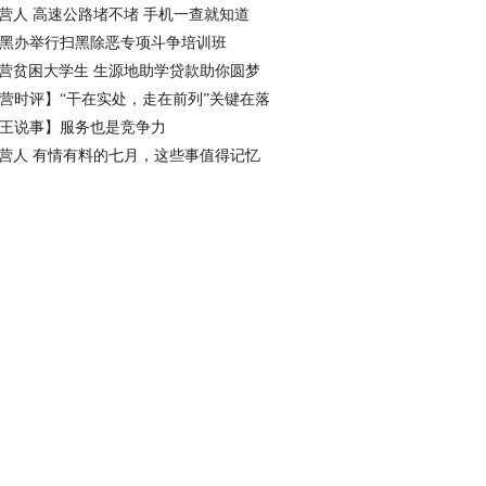
看点
营人 高速公路堵不堵 手机一查就知道
黑办举行扫黑除恶专项斗争培训班
营贫困大学生 生源地助学贷款助你圆梦
营时评】“干在实处，走在前列”关键在落
王说事】服务也是竞争力
营人 有情有料的七月，这些事值得记忆