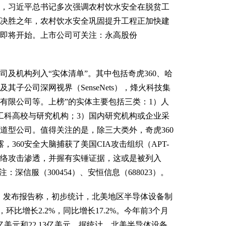
，习近平总书记多次强调农村饮水安全在脱贫工
决胜之年，农村饮水安全巩固提升工程正加快建
即将开始。上市公司可关注：永高股份
及机构列入“实体清单”。其中包括奇虎360、哈
子公司深网视界（SenseNets），烽火科技集
有限公司等。上榜”的实体主要包括三类：1）人
工科高校与研究机构；3）国内研究机构或企业采
道型公司。值得关注的是，除三大类外，奇虎360
，360安全大脑捕获了美国CIA攻击组织（APT-
的网络攻击渗透，并握有实锤证据，这或是被列入
深信服（300454）、安恒信息（688023）。
）发布报告称，初步统计，北美地区半导体设备制
，环比增长2.2%，同比增长17.2%。今年前3个月
75亿美元和22.13亿美元。据统计，北美半导体设备