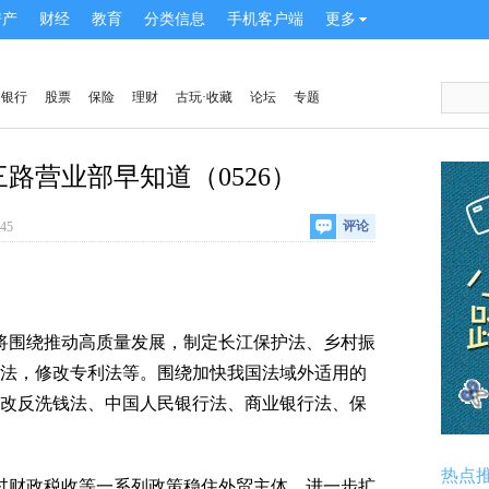
房产
财经
教育
分类信息
手机客户端
更多
银行
股票
保险
理财
古玩·收藏
论坛
专题
路营业部早知道（0526）
评论
:45
围绕推动高质量发展，制定长江保护法、乡村振
法，修改专利法等。围绕加快我国法域外适用的
改反洗钱法、中国人民银行法、商业银行法、保
热点
财政税收等一系列政策稳住外贸主体，进一步扩