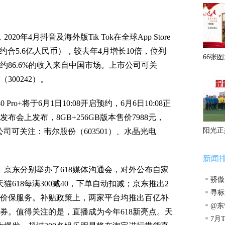
020年4月抖音及海外版Tik Tok在全球App Store
万美元（约合5.6亿人民币），较去年4月增长10倍，位列
66张
86.6%的收入来自中国市场。上市公司可关
营
300242）。
o+将于6月1日10:08开启预约，6月6日10:08正
布会上发布，8GB+256GB版本售价7988元，
阳光正
上市公司可关注：韦尔股份（603501）、水晶光电
新闻
、京东分别举办了618媒体沟通会，对外公布自家
骄傲
猫618每满300减40，下单自动扣减；京东推出2
寻标
价保服务。补贴政策上，两家平台均推出百亿补
立潮
@东
券。值得关注的是，直播成为今年618新亮点。天
直公
7月