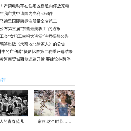
！严禁电动车在住宅区楼道内停放充电
17年我市共申请国内专利5058件
马德里国际商标注册量全省第二
公布第三届“东营最美职工”的通报
工会“女职工幸福大讲堂”讲师招募公告
编纂出版《天南地北徐家人》的公告
进中的广利港"摄影比赛第二赛季评选结果
黄河商贸城西侧违建开拆 要建设林荫停
推荐
人的青春范儿
东营,这个时节……