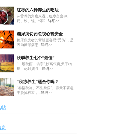
红枣的六种养生的吃法
从营养的角度来说，红枣富含钾、
钙、铁、锰、铜和...
详细>>
糖尿病切勿忽视心肾安全
糖尿病患者的肾脏更容易“受伤”，是
因为糖尿病患...
详细>>
秋季养生七个“最佳”
“一场秋雨一场寒”,秋高气爽,天干物
燥。此时,养生...
详细>>
“秋冻养生”适合你吗？
“春捂秋冻、不生杂病”。春天不要急
于脱掉棉衣，...
详细>>
热帖
信息