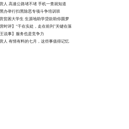
看点
营人 高速公路堵不堵 手机一查就知道
黑办举行扫黑除恶专项斗争培训班
营贫困大学生 生源地助学贷款助你圆梦
营时评】“干在实处，走在前列”关键在落
王说事】服务也是竞争力
营人 有情有料的七月，这些事值得记忆