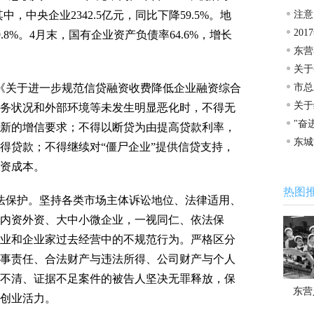
，其中，中央企业2342.5亿元，同比下降59.5%。地
注意
20
9.8%。4月末，国有企业资产负债率64.6%，增长
东营
关于
关于进一步规范信贷融资收费降低企业融资综合
市总
关于
务状况和外部环境等未发生明显恶化时，不得无
"奋
新的增信要求；不得以断贷为由提高贷款利率，
东城
得贷款；不得继续对“僵尸企业”提供信贷支持，
车场
资成本。
热图
保护。坚持各类市场主体诉讼地位、法律适用、
内资外资、大中小微企业，一视同仁、依法保
业和企业家过去经营中的不规范行为。严格区分
事责任、合法财产与违法所得、公司财产与个人
不清、证据不足案件的被告人坚决无罪释放，保
东营
创业活力。