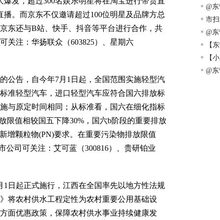
大爆发，超过300名娱乐明星将在淘宝进行带货直
眸的
@东
直播。而京东不仅邀请超过100位明星及品牌方总
市扫
京东还与B站、快手、抖音等平台进行合作，共
@东
可关注：华扬联众（603825）、星期六
大学
【东
实
【小
@东
公告，自今年7月1日起，全国范围实施轻型汽
标准轻型汽车，进口轻型汽车应符合国六排放标
施与原定时间相同；从标准看，国六在细化指标
放限值相较国五下降30%，国六b阶段的重要排放
且新增颗粒物(PN)要求。在重要污染物排放限值
市公司可关注：艾可蓝（300816）、贵研铂业
1日起正式施行，江西在全国率先以地方性法规
》将农村供水工程定性为农村重要公用基础设
方面优惠政策，保障农村供水事业持续健康发