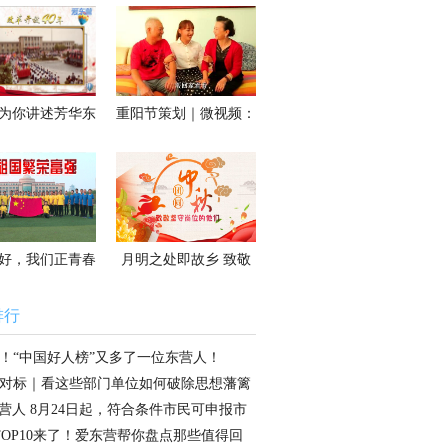
图为你讲述芳华东
重阳节策划｜微视频：
春天的故事
常回家看看
好，我们正青春
月明之处即故乡 致敬
坚守岗位的他们
排行
！“中国好人榜”又多了一位东营人！
对标｜看这些部门单位如何破除思想藩篱
头？
营人 8月24日起，符合条件市民可申报市
租房
TOP10来了！爱东营帮你盘点那些值得回