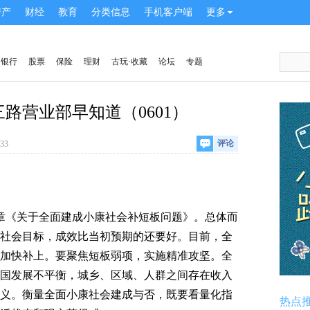
房产
财经
教育
分类信息
手机客户端
更多
银行
股票
保险
理财
古玩·收藏
论坛
专题
路营业部早知道（0601）
评论
:33
《关于全面建成小康社会补短板问题》。总体而
社会目标，成效比当初预期的还要好。目前，全
加快补上。要聚焦短板弱项，实施精准攻坚。全
国发展不平衡，城乡、区域、人群之间存在收入
义。衡量全面小康社会建成与否，既要看量化指
热点