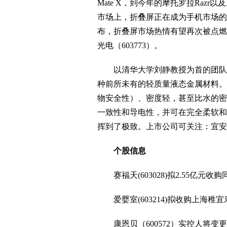
Mate X，到今年的摩托罗拉Razr以及
市场上，折叠屏正在成为手机市场的
布，折叠屏市场热情有望再次被点燃。
光电（603773）。
以清华大学刘静教授为首的团队全
种前所未有的轻质量液态金属材料。
物安全性）、密度轻，甚至比水的密
一致性和导电性，并可在完全柔软和
挥到了极致。上市公司可关注：宜安科技
个股信息
赛福天(603028)拟2.55亿元
爱婴室(603214)拟收购上海稚宜
康恩贝（600572）实控人将变