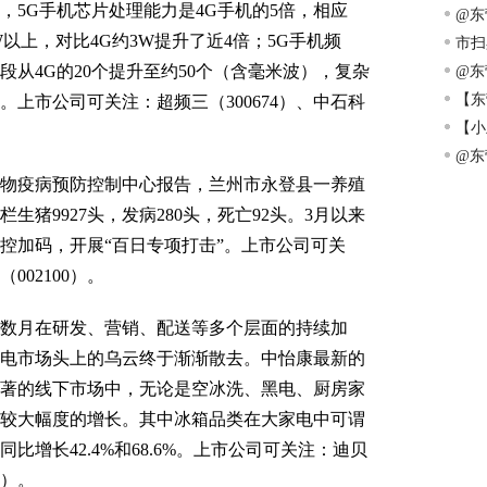
，5G手机芯片处理能力是4G手机的5倍，相应
眸的
@东
W以上，对比4G约3W提升了近4倍；5G手机频
市扫
从4G的20个提升至约50个（含毫米波），复杂
@东
大学
【东
上市公司可关注：超频三（300674）、中石科
实
【小
@东
疫病预防控制中心报告，兰州市永登县一养殖
猪9927头，发病280头，死亡92头。3月以来
防控加码，开展“百日专项打击”。上市公司可关
002100）。
月在研发、营销、配送等多个层面的持续加
电市场头上的乌云终于渐渐散去。中怡康最新的
显著的线下市场中，无论是空冰洗、黑电、厨房家
较大幅度的增长。其中冰箱品类在大家电中可谓
增长42.4%和68.6%。上市公司可关注：迪贝
0）。