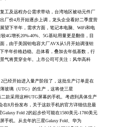
工及远程办公需求带动，台湾地区被动元件厂
出厂价4月开始逐步上调，龙头企业看好二季度营
展望下半年，需求方面，笔记本电脑、WiFi和电
4G增长20%-40%、5G基站用量更是翻倍，目
面，由于美国钽电容大厂AVX从5月开始调涨钽
价格下半年价格趋稳。总体看，叠加去年低基数，行
景气将贯穿全年。上市公司可关注：风华高科
ld 2已经开始进入量产阶段了，这批生产订单是在
薄玻璃（UTG）的生产，这将使三星
Z Flip之后第二款采用这种UTG屏幕的手机。考虑到具体生产
 2可能会在8月份发布，关于这款手机的官方详细信息最
xy Fold 2的起步价可能在1580美元-1780美元
机。从去年的三星Galaxy Fold、华为