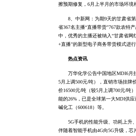
擦预期修复，6月上半月的市场环境
8、中新网：为期9天的甘肃省第一
省367名主播“直播带货”767款农
中，优秀的主播还被纳入“甘肃省网
+直播”的新型电子商务带货模式进
热点资讯
万华化学公告中国地区MDI6月挂牌
5月上调500元/吨），直销市场挂牌价1
价16500元/吨（较5月上调700元
能的26%，已是全球第一大MDI供应
碱化工（600618）等。
5G手机的性能升级、功耗上升、
伴随着智能手机由4G向5G升级，