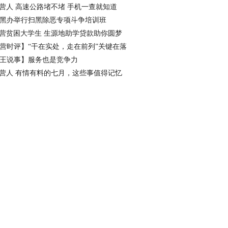
看点
营人 高速公路堵不堵 手机一查就知道
黑办举行扫黑除恶专项斗争培训班
营贫困大学生 生源地助学贷款助你圆梦
营时评】“干在实处，走在前列”关键在落
王说事】服务也是竞争力
营人 有情有料的七月，这些事值得记忆