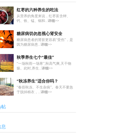
红枣的六种养生的吃法
从营养的角度来说，红枣富含钾、
钙、铁、锰、铜和...
详细>>
糖尿病切勿忽视心肾安全
糖尿病患者的肾脏更容易“受伤”，是
因为糖尿病患...
详细>>
秋季养生七个“最佳”
“一场秋雨一场寒”,秋高气爽,天干物
燥。此时,养生...
详细>>
“秋冻养生”适合你吗？
“春捂秋冻、不生杂病”。春天不要急
于脱掉棉衣，...
详细>>
热帖
信息