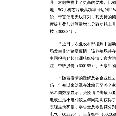
升，对散热提出了更高的要求。比如
地，5G手机芯片最高功率可达到11
段、带宽使用天线阵列，其支持的频段
度提升叠加计算量增长导致功耗上升。
技（300684）。
？近日，农业农村部接到中国动物
场发生非洲猪瘟疫情，该养殖场共存栏生
中国报告14起非洲猪瘟疫情，官方
注：中牧股份（600195）、天康生物（
？随着疫情的缓解及各企业过去数
码，年初以来笼罩在冰箱乃至整个家
第21周数据显示，受疫情冲击最为
电或生活小电相较去年同期均获得了
表现最为亮眼，零售量及零售额分别同比
电气（603320）、三花智控（00205