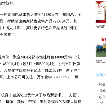
相对较好。
届直播电商带货大赛于5月30日在兰州闭幕，全
特产品，帮助甘肃商家销售农特产品723万余元。其
66张
红主播人才库”，冀让更多特色农产品通过“网红
行有效推广。
营
价，聚合MDI分销市场挂牌价14000元/吨（较
阳光正
4500元/吨（较5月上调500元/吨）；纯MDI挂牌
/吨）。万华化学目前拥有MDI产能210万吨，占全球产
新闻
商。上市公司可关注：万华化学（600309）、氯
骄傲
寻标
机身非金属化趋势带来了散热新需求。一方面，
立潮
@东
芯片、摄像、频段、带宽、电池等模块的功能大幅提
直公
7月