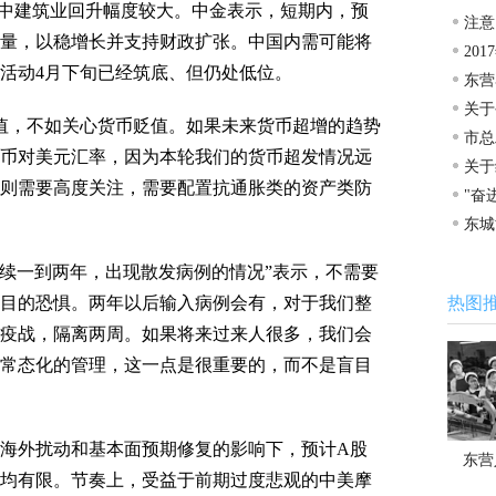
点，其中建筑业回升幅度较大。中金表示，短期内，预
注意
量，以稳增长并支持财政扩张。中国内需可能将
20
活动4月下旬已经筑底、但仍处低位。
东营
关于
，不如关心货币贬值。如果未来货币超增的趋势
市总
币对美元汇率，因为本轮我们的货币超发情况远
关于
则需要高度关注，需要配置抗通胀类的资产类防
"奋
东城
车场
续一到两年，出现散发病例的情况”表示，不需要
目的恐惧。两年以后输入病例会有，对于我们整
热图
疫战，隔离两周。如果将来过来人很多，我们会
常态化的管理，这一点是很重要的，而不是盲目
，海外扰动和基本面预期修复的影响下，预计A股
东营
均有限。节奏上，受益于前期过度悲观的中美摩