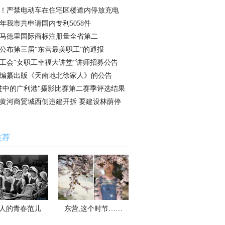
！严禁电动车在住宅区楼道内停放充电
17年我市共申请国内专利5058件
马德里国际商标注册量全省第二
公布第三届“东营最美职工”的通报
工会“女职工幸福大讲堂”讲师招募公告
编纂出版《天南地北徐家人》的公告
进中的广利港"摄影比赛第二赛季评选结果
黄河商贸城西侧违建开拆 要建设林荫停
推荐
人的青春范儿
东营,这个时节……