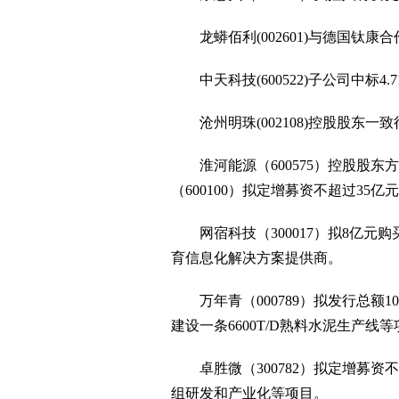
龙蟒佰利(002601)与德国钛康
中天科技(600522)子公司中标4
沧州明珠(002108)控股股东一致
淮河能源（600575）控股股东方
（600100）拟定增募资不超过35
网宿科技（300017）拟8亿元购
育信息化解决方案提供商。
万年青（000789）拟发行总额
建设一条6600T/D熟料水泥生产线
卓胜微（300782）拟定增募资不
组研发和产业化等项目。