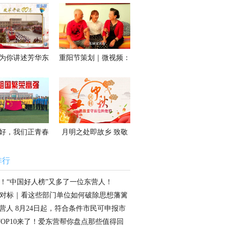
图为你讲述芳华东
重阳节策划｜微视频：
春天的故事
常回家看看
好，我们正青春
月明之处即故乡 致敬
坚守岗位的他们
排行
！“中国好人榜”又多了一位东营人！
对标｜看这些部门单位如何破除思想藩篱
头？
营人 8月24日起，符合条件市民可申报市
租房
TOP10来了！爱东营帮你盘点那些值得回