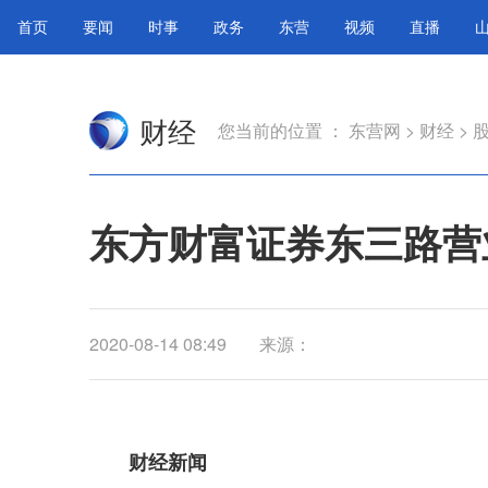
首页
要闻
时事
政务
东营
视频
直播
财经
您当前的位置 ：
东营网
>
财经
>
东方财富证券东三路营业
2020-08-14 08:49
来源：
财经新闻