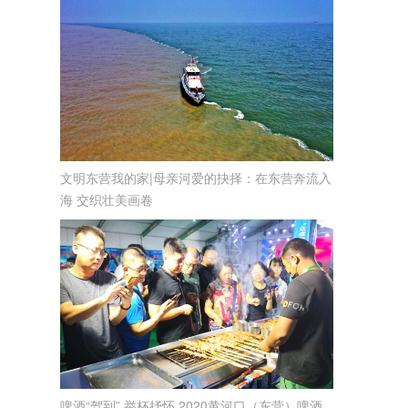
文明东营我的家|母亲河爱的抉择：在东营奔流入
海 交织壮美画卷
啤酒“驾到” 举杯抒怀 2020黄河口（东营）啤酒