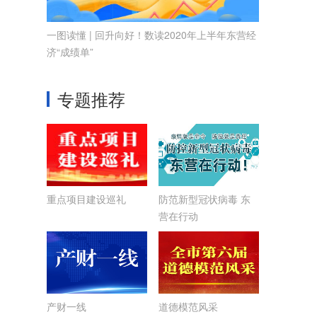
一图读懂 | 回升向好！数读2020年上半年东营经
济“成绩单”
专题推荐
重点项目建设巡礼
防范新型冠状病毒 东
营在行动
产财一线
道德模范风采