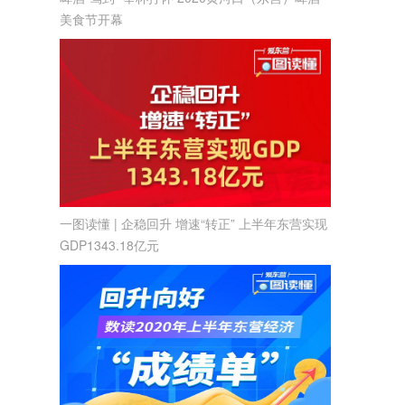
美食节开幕
一图读懂 | 企稳回升 增速“转正” 上半年东营实现
GDP1343.18亿元