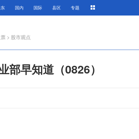
山东
国内
国际
县区
专题
股票
>
股市观点
部早知道（0826）