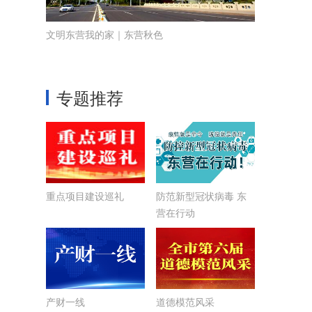
文明东营我的家｜东营秋色
专题推荐
重点项目建设巡礼
防范新型冠状病毒 东
营在行动
产财一线
道德模范风采