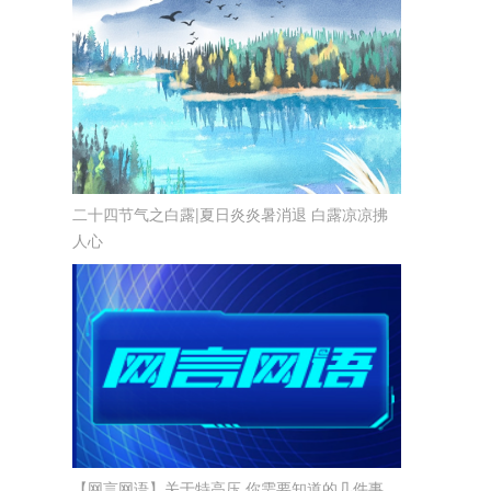
二十四节气之白露|夏日炎炎暑消退 白露凉凉拂
人心
【网言网语】关于特高压 你需要知道的几件事