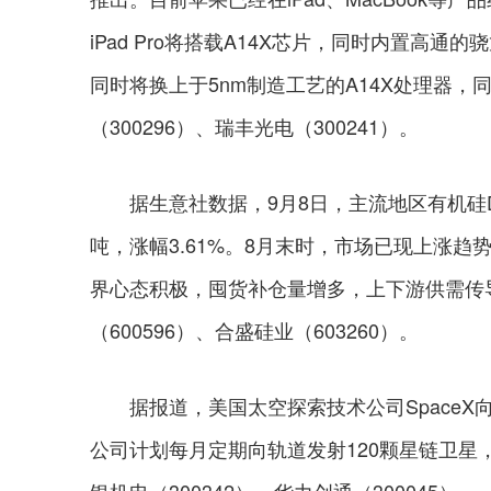
iPad Pro将搭载A14X芯片，同时内置高通的
同时将换上于5nm制造工艺的A14X处理器，
（300296）、瑞丰光电（300241）。
据生意社数据，9月8日，主流地区有机硅DMC
吨，涨幅3.61%。8月末时，市场已现上涨
界心态积极，囤货补仓量增多，上下游供需传
（600596）、合盛硅业（603260）。
据报道，美国太空探索技术公司SpaceX
公司计划每月定期向轨道发射120颗星链卫