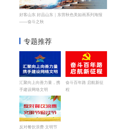
好客山东 好品山东｜东营秋色美如画系列海报
——奋斗之秋
专题推荐
汇聚向上向善力量，携
奋斗百年路 启航新征
手建设网络文明
程
反对餐饮浪费·文明节