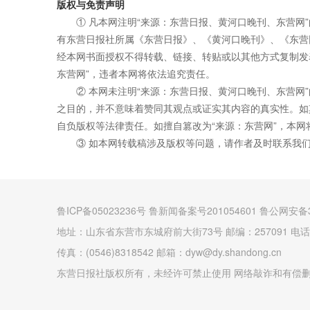
版权与免责声明
① 凡本网注明“来源：东营日报、黄河口晚刊、东营网
有东营日报社所属《东营日报》、《黄河口晚刊》、《东营
经本网书面授权不得转载、链接、转贴或以其他方式复制发
东营网”，违者本网将依法追究责任。
② 本网未注明“来源：东营日报、黄河口晚刊、东营网
之目的，并不意味着赞同其观点或证实其内容的真实性。如
自负版权等法律责任。如擅自篡改为“来源：东营网”，本
③ 如本网转载稿涉及版权等问题，请作者及时联系我
鲁ICP备05023236号 鲁新闻备案号201054601 鲁公网安备3
地址：山东省东营市东城府前大街73号 邮编：257091 电话：(0
传真：(0546)8318542 邮箱：dyw@dy.shandong.cn
东营日报社版权所有，未经许可禁止使用 网络敲诈和有偿