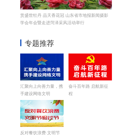
赏盛世牡丹 品天香花冠 山东省市地报新闻摄影
学会年会暨走进菏泽采风活动举行
专题推荐
汇聚向上向善力量，携
奋斗百年路 启航新征
手建设网络文明
程
反对餐饮浪费·文明节