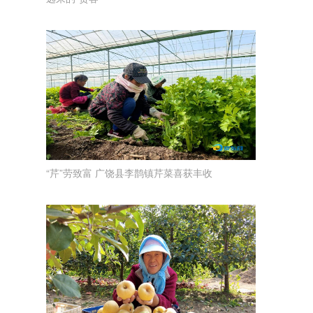
“芹”劳致富 广饶县李鹊镇芹菜喜获丰收