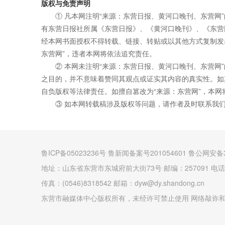
版权与免责声明
① 凡本网注明“来源：东营日报、黄河口晚刊、东营网
有东营日报社所属《东营日报》、《黄河口晚刊》、《东营
经本网书面授权不得转载、链接、转贴或以其他方式复制发
东营网”，违者本网将依法追究责任。
② 本网未注明“来源：东营日报、黄河口晚刊、东营网
之目的，并不意味着赞同其观点或证实其内容的真实性。如
自负版权等法律责任。如擅自篡改为“来源：东营网”，本
③ 如本网转载稿涉及版权等问题，请作者及时联系我
鲁ICP备05023236号 鲁新闻备案号201054601 鲁公网安备3
地址：山东省东营市东城府前大街73号 邮编：257091 电话：(0
传真：(0546)8318542 邮箱：dyw@dy.shandong.cn
东营市融媒体中心版权所有，未经许可禁止使用 网络敲诈