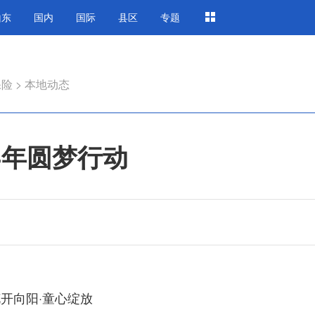
山东
国内
国际
县区
专题
保险
>
本地动态
4年圆梦行动
向阳·童心绽放