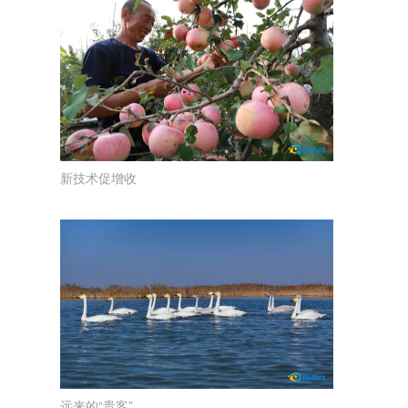
新技术促增收
远来的“贵客”