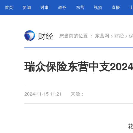
首页
要闻
时事
政务
东营
视频
直播
财经
您当前的位置 ：
东营网
>
财经
>
瑞众保险东营中支202
2024-11-15 11:21
来源：
花开