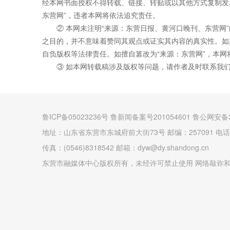
经本网书面授权不得转载、链接、转贴或以其他方式复制发
东营网”，违者本网将依法追究责任。
② 本网未注明“来源：东营日报、黄河口晚刊、东营网
之目的，并不意味着赞同其观点或证实其内容的真实性。如
自负版权等法律责任。如擅自篡改为“来源：东营网”，本
③ 如本网转载稿涉及版权等问题，请作者及时联系我
鲁ICP备05023236号 鲁新闻备案号201054601 鲁公网安备3
地址：山东省东营市东城府前大街73号 邮编：257091 电话：(0
传真：(0546)8318542 邮箱：dyw@dy.shandong.cn
东营市融媒体中心版权所有，未经许可禁止使用 网络敲诈