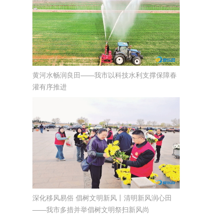
黄河水畅润良田——我市以科技水利支撑保障春
灌有序推进
深化移风易俗 倡树文明新风丨清明新风润心田
——我市多措并举倡树文明祭扫新风尚