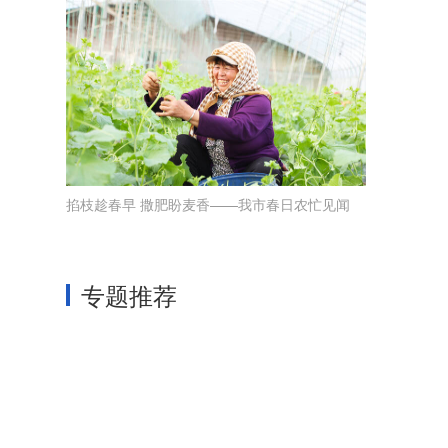
掐枝趁春早 撒肥盼麦香——我市春日农忙见闻
专题推荐