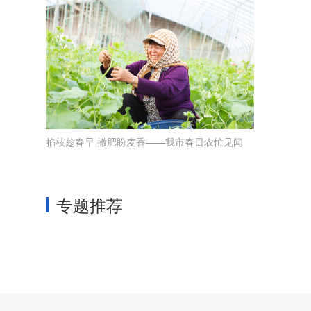
掐枝趁春早 撒肥盼麦香——我市春日农忙见闻
专题推荐