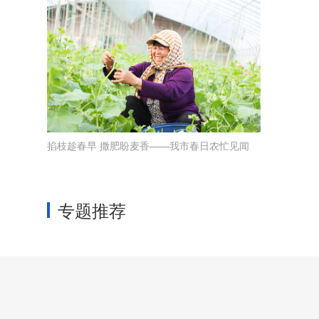
掐枝趁春早 撒肥盼麦香——我市春日农忙见闻
专题推荐