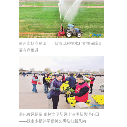
黄河水畅润良田——我市以科技水利支撑保障春
灌有序推进
深化移风易俗 倡树文明新风丨清明新风润心田
——我市多措并举倡树文明祭扫新风尚