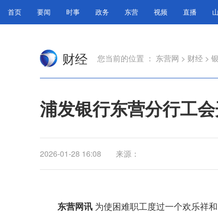
首页
要闻
时事
政务
东营
视频
直播
财经
您当前的位置 ：
东营网
>
财经
>
浦发银行东营分行工会开
2026-01-28 16:08
来源：
为使困难职工度过一个欢乐祥和
东营网讯