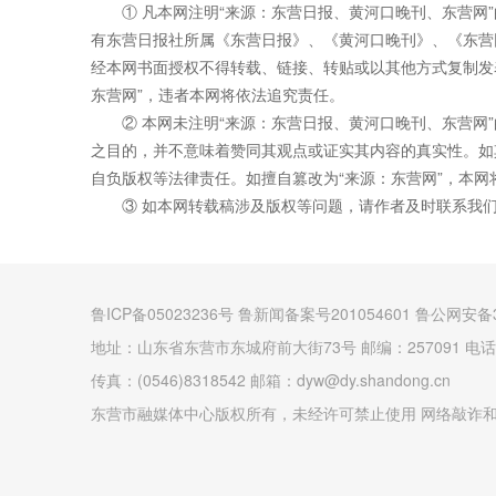
① 凡本网注明“来源：东营日报、黄河口晚刊、东营网
有东营日报社所属《东营日报》、《黄河口晚刊》、《东营
经本网书面授权不得转载、链接、转贴或以其他方式复制发
东营网”，违者本网将依法追究责任。
② 本网未注明“来源：东营日报、黄河口晚刊、东营网
之目的，并不意味着赞同其观点或证实其内容的真实性。如
自负版权等法律责任。如擅自篡改为“来源：东营网”，本
③ 如本网转载稿涉及版权等问题，请作者及时联系我
鲁ICP备05023236号 鲁新闻备案号201054601 鲁公网安备3
地址：山东省东营市东城府前大街73号 邮编：257091 电话：(0
传真：(0546)8318542 邮箱：dyw@dy.shandong.cn
东营市融媒体中心版权所有，未经许可禁止使用 网络敲诈