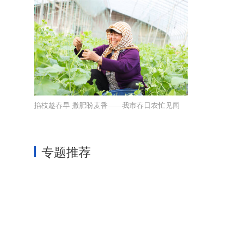
掐枝趁春早 撒肥盼麦香——我市春日农忙见闻
专题推荐