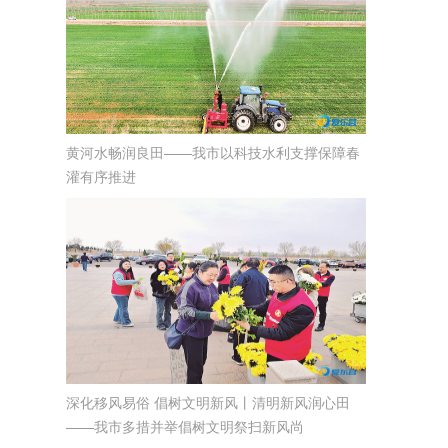
黄河水畅润良田——我市以科技水利支撑保障春
灌有序推进
深化移风易俗 倡树文明新风丨清明新风润心田
——我市多措并举倡树文明祭扫新风尚