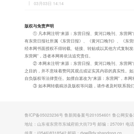
03月03日 14:14
版权与免责声明
① 凡本网注明“来源：东营日报、黄河口晚刊、东营网
有东营日报社所属《东营日报》、《黄河口晚刊》、《东营
经本网书面授权不得转载、链接、转贴或以其他方式复制发
东营网”，违者本网将依法追究责任。
② 本网未注明“来源：东营日报、黄河口晚刊、东营网
之目的，并不意味着赞同其观点或证实其内容的真实性。如
自负版权等法律责任。如擅自篡改为“来源：东营网”，本
③ 如本网转载稿涉及版权等问题，请作者及时联系我
鲁ICP备05023236号 鲁新闻备案号201054601 鲁公网安备3
地址：山东省东营市东城府前大街73号 邮编：257091 电话：(0
传真：(0546)8318542 邮箱：dyw@dy.shandong.cn