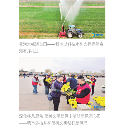
黄河水畅润良田——我市以科技水利支撑保障春
灌有序推进
深化移风易俗 倡树文明新风丨清明新风润心田
——我市多措并举倡树文明祭扫新风尚