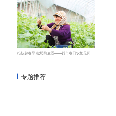
掐枝趁春早 撒肥盼麦香——我市春日农忙见闻
专题推荐