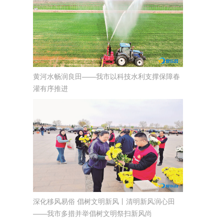
黄河水畅润良田——我市以科技水利支撑保障春
灌有序推进
深化移风易俗 倡树文明新风丨清明新风润心田
——我市多措并举倡树文明祭扫新风尚