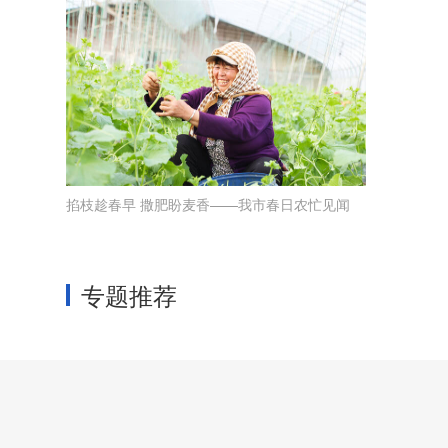
掐枝趁春早 撒肥盼麦香——我市春日农忙见闻
专题推荐