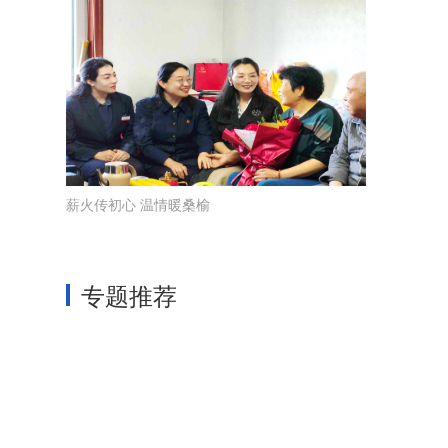
薪火传初心 温情暖桑榆
专题推荐