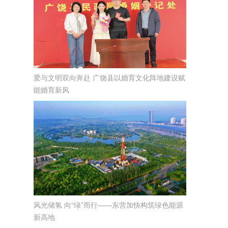
爱与文明双向奔赴 广饶县以婚育文化阵地建设赋
能婚育新风
风光储氢 向“绿”而行——东营加快构筑绿色能源
新高地