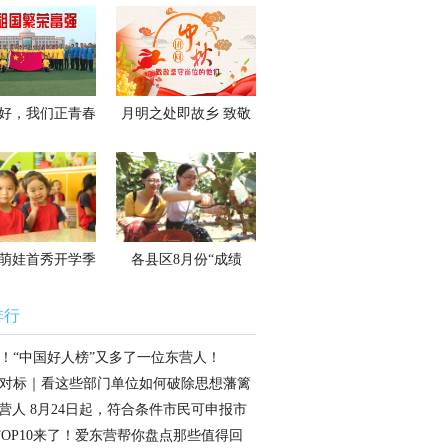
春天的故事
常回家看看
好，我们正青春
月明之处即故乡 致敬
坚守岗位的他们
萌娃首秀开学季
各县区8月份“成绩
单”请查收
排行
！“中国好人榜”又多了一位东营人！
对标｜看这些部门单位如何破除思想藩篱
头？
营人 8月24日起，符合条件市民可申报市
租房
TOP10来了！爱东营帮你盘点那些值得回