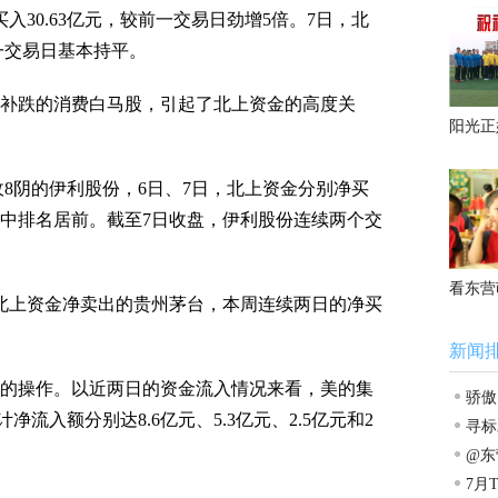
营
30.63亿元，较前一交易日劲增5倍。7日，北
前一交易日基本持平。
跌的消费白马股，引起了北上资金的高度关
阳光正
收8阴的伊利股份，6日、7日，北上资金分别净买
通标的中排名居前。截至7日收盘，伊利股份连续两个交
看东营
上资金净卖出的贵州茅台，本周连续两日的净买
新闻
的操作。以近两日的
资金流
入情况来看，美的集
骄傲
流入额分别达8.6亿元、5.3亿元、2.5亿元和2
寻标
立潮
@东
直公
7月