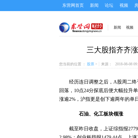
东营网首页
新闻
论坛
视频
新闻
视频
三大股指齐齐涨
您当前的位置 ：
股票
>
来源：
2018-08-08 09
经历连日调整之后，A股周二终于
回落，10点24分探底后便大幅拉
涨逾2%，
沪指
更是创下逾两年的单日
石油、化工板块领涨
截至昨日收盘，上证综指报2779.3
2.98%；
创业板指
报1479.44点，