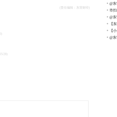
眸的
@东
(责任编辑：东营财经)
市扫
@东
大学
【东
实
【小
6)
@东
05/28)