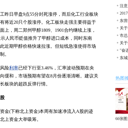
注意
20
昨日早盘9点55分封死涨停，而后化工行业板块
东营
有将近20只个股涨停。化工板块走强主要得益于
关于
上，周二郑州甲醇1809、1901合约继续上涨，
市总
期货表示人民币贬值推升了甲醇进口成本，同时东南
关于
此近期甲醇价格快速拉涨。但短线急涨使得市场
"奋
制。
东城
车场
风险
利率
已经下行至3.46%，汇率波动预期在央
向缓和，市场预期有望在8月份逐渐清晰。建议关
热图
长板块的超跌反弹行情。
股
金(下称北上资金)本周有加速
净流入
A股的迹
66张
北上资金大举吸筹。