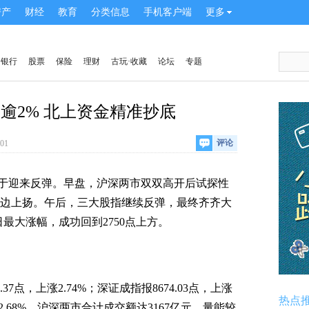
房产
财经
教育
分类信息
手机客户端
更多
银行
股票
保险
理财
古玩·收藏
论坛
专题
逾2% 北上资金精准抄底
评论
:01
迎来反弹。早盘，沪深两市双双高开后试探性
升单边上扬。午后，三大股指继续反弹，最终齐齐大
最大涨幅，成功回到2750点上方。
7点，上涨2.74%；
深证成指
报8674.03点，上涨
热点
上涨2.68%。沪深两市合计成交额达3167亿元，量能较