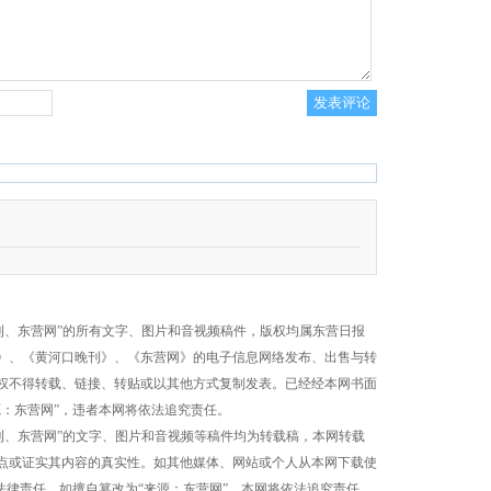
刊、东营网”的所有文字、图片和音视频稿件，版权均属东营日报
》、《黄河口晚刊》、《东营网》的电子信息网络发布、出售与转
权不得转载、链接、转贴或以其他方式复制发表。已经经本网书面
源：东营网”，违者本网将依法追究责任。
刊、东营网”的文字、图片和音视频等稿件均为转载稿，本网转载
点或证实其内容的真实性。如其他媒体、网站或个人从本网下载使
法律责任。如擅自篡改为“来源：东营网”，本网将依法追究责任。