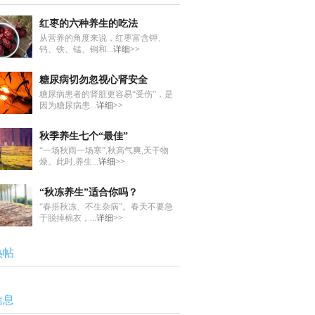
红枣的六种养生的吃法
从营养的角度来说，红枣富含钾、
钙、铁、锰、铜和...
详细>>
糖尿病切勿忽视心肾安全
糖尿病患者的肾脏更容易“受伤”，是
因为糖尿病患...
详细>>
秋季养生七个“最佳”
“一场秋雨一场寒”,秋高气爽,天干物
燥。此时,养生...
详细>>
“秋冻养生”适合你吗？
“春捂秋冻、不生杂病”。春天不要急
于脱掉棉衣，...
详细>>
热帖
信息