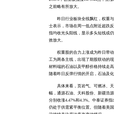
之前略有所放大。
昨日行业板块全线飘红，权重与题
士表示，市场在周一低点附近超跌反
指均收光头阳线，显示多头短线或仍
效放大。
权重股的合力上涨成为昨日带动两
工为两条主线，出现了期股联动的现
材料端的石油以及甲醇价格持续走高
随着昨日反弹行情的开启，石油及化
具体来看，页岩气、可燃冰、天然
幅，通源石油、天科股份、新疆浩源
分别收涨4.47%和4.3%。中泰
仍处于供需紧平衡位置。但随着美国